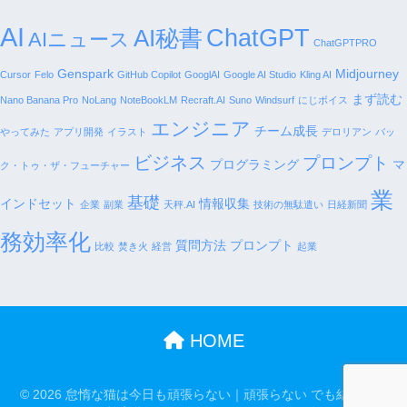
AI
AI秘書
ChatGPT
AIニュース
ChatGPTPRO
Genspark
Midjourney
Cursor
Felo
GitHub Copilot
GooglAI
Google AI Studio
Kling AI
まず読む
Nano Banana Pro
NoLang
NoteBookLM
Recraft.AI
Suno
Windsurf
にじボイス
エンジニア
チーム成長
やってみた
アプリ開発
イラスト
デロリアン
バッ
ビジネス
プロンプト
プログラミング
マ
ク・トゥ・ザ・フューチャー
業
基礎
インドセット
情報収集
企業
副業
天秤.AI
技術の無駄遣い
日経新聞
務効率化
質問方法 プロンプト
比較
焚き火
経営
起業
HOME
© 2026 怠惰な猫は今日も頑張らない｜頑張らない でも結果は出