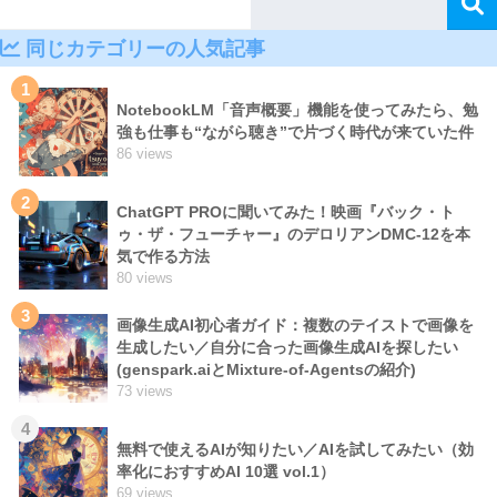
同じカテゴリーの人気記事
1
NotebookLM「音声概要」機能を使ってみたら、勉
強も仕事も“ながら聴き”で片づく時代が来ていた件
86 views
2
ChatGPT PROに聞いてみた！映画『バック・ト
ゥ・ザ・フューチャー』のデロリアンDMC-12を本
気で作る方法
80 views
3
画像生成AI初心者ガイド：複数のテイストで画像を
生成したい／自分に合った画像生成AIを探したい
(genspark.aiとMixture-of-Agentsの紹介)
73 views
4
無料で使えるAIが知りたい／AIを試してみたい（効
率化におすすめAI 10選 vol.1）
69 views