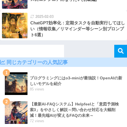
2025-02-03
ChatGPT効率化：定期タスクを自動実行してほし
い（情報収集／リマインダー等シーン別プロンプ
ト6選）
同じカテゴリーの人気記事
1
プログラミングにはo3-miniが最強説！OpenAIの新
しいモデルを紹介
85 views
2
【最新AI-FAQシステム】Helpfeelと「意図予測検
索3」をやさしく解説～問い合わせ対応を大幅削
減！最先端AIが変えるFAQの未来～
72 views