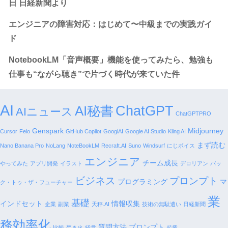
日 日経新聞より
エンジニアの障害対応：はじめて〜中級までの実践ガイ
ド
NotebookLM「音声概要」機能を使ってみたら、勉強も
仕事も“ながら聴き”で片づく時代が来ていた件
AI
AI秘書
ChatGPT
AIニュース
ChatGPTPRO
Genspark
Midjourney
Cursor
Felo
GitHub Copilot
GooglAI
Google AI Studio
Kling AI
まず読む
Nano Banana Pro
NoLang
NoteBookLM
Recraft.AI
Suno
Windsurf
にじボイス
エンジニア
チーム成長
やってみた
アプリ開発
イラスト
デロリアン
バッ
ビジネス
プロンプト
プログラミング
マ
ク・トゥ・ザ・フューチャー
業
基礎
インドセット
情報収集
企業
副業
天秤.AI
技術の無駄遣い
日経新聞
務効率化
質問方法 プロンプト
比較
焚き火
経営
起業