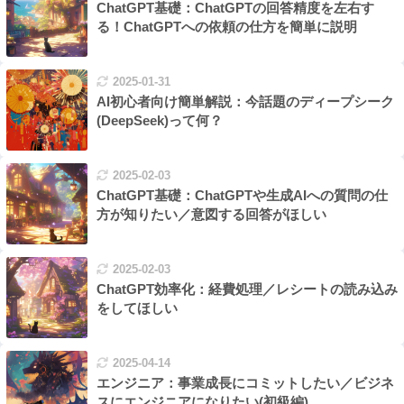
ChatGPT基礎：ChatGPTの回答精度を左右す
る！ChatGPTへの依頼の仕方を簡単に説明
2025-01-31
AI初心者向け簡単解説：今話題のディープシーク
(DeepSeek)って何？
2025-02-03
ChatGPT基礎：ChatGPTや生成AIへの質問の仕
方が知りたい／意図する回答がほしい
2025-02-03
ChatGPT効率化：経費処理／レシートの読み込み
をしてほしい
2025-04-14
エンジニア：事業成長にコミットしたい／ビジネ
スにエンジニアになりたい(初級編)