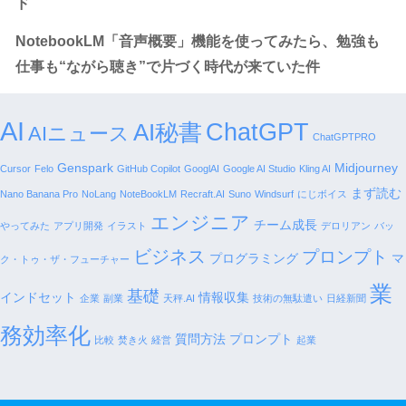
ド
NotebookLM「音声概要」機能を使ってみたら、勉強も
仕事も“ながら聴き”で片づく時代が来ていた件
AI
AI秘書
ChatGPT
AIニュース
ChatGPTPRO
Genspark
Midjourney
Cursor
Felo
GitHub Copilot
GooglAI
Google AI Studio
Kling AI
まず読む
Nano Banana Pro
NoLang
NoteBookLM
Recraft.AI
Suno
Windsurf
にじボイス
エンジニア
チーム成長
やってみた
アプリ開発
イラスト
デロリアン
バッ
ビジネス
プロンプト
プログラミング
マ
ク・トゥ・ザ・フューチャー
業
基礎
インドセット
情報収集
企業
副業
天秤.AI
技術の無駄遣い
日経新聞
務効率化
質問方法 プロンプト
比較
焚き火
経営
起業