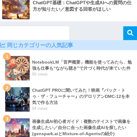
ChatGPT基礎：ChatGPTや生成AIへの質問の仕
方が知りたい／意図する回答がほしい
同じカテゴリーの人気記事
1
NotebookLM「音声概要」機能を使ってみたら、勉
強も仕事も“ながら聴き”で片づく時代が来ていた件
86 views
2
ChatGPT PROに聞いてみた！映画『バック・ト
ゥ・ザ・フューチャー』のデロリアンDMC-12を本
気で作る方法
84 views
3
画像生成AI初心者ガイド：複数のテイストで画像を
生成したい／自分に合った画像生成AIを探したい
(genspark.aiとMixture-of-Agentsの紹介)